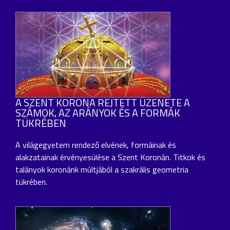
A SZENT KORONA REJTETT ÜZENETE A
SZÁMOK, AZ ARÁNYOK ÉS A FORMÁK
TÜKRÉBEN
A világegyetem rendező elvének, formáinak és
alakzatainak érvényesülése a Szent Koronán. Titkok és
talányok koronánk múltjából a szakrális geometria
tükrében.