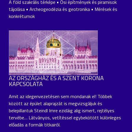
A föld szakrális térképe • Ősi építmények és piramisok
tájolása • Archeogeodézia és geotronika • Mérések és
konkrétumok
AZ ORSZÁGHÁZ ÉS A SZENT KORONA
KAPCSOLATA
Amit az idegenvezetésen sem mondanak el! Többek
között az épület alaprajzát is megvizsgáljuk és
belepillantuk Steindl Imre ezidáig alig ismert, rejtélyes
tervébe… Látványos, vetítéssel egybekötött különleges
előadás a formák titkairól.