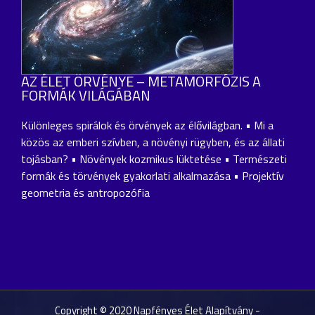
AZ ÉLET ÖRVÉNYE – METAMORFÓZIS A
FORMÁK VILÁGÁBAN
Különleges spirálok és örvények az élővilágban. • Mi a
közös az emberi szívben, a növényi rügyben, és az állati
tojásban? • Növények kozmikus lüktetése • Természeti
formák és törvények gyakorlati alkalmazása • Projektív
geometria és antropozófia
Copyright © 2020 Napfényes Élet Alapítvány -