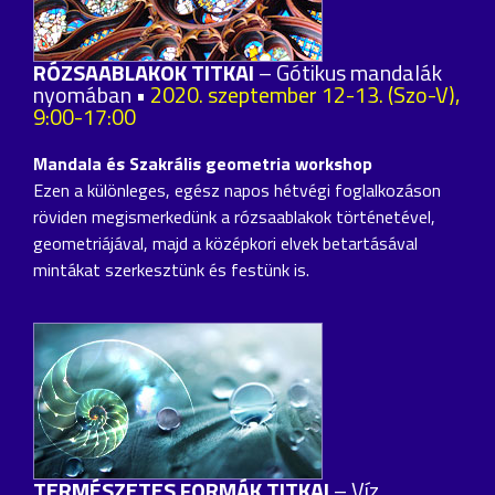
RÓZSAABLAKOK TITKAI
– Gótikus mandalák
nyomában •
2020. szeptember 12-13. (Szo-V),
9:00-17:00
Mandala és Szakrális geometria workshop
Ezen a különleges, egész napos hétvégi foglalkozáson
röviden megismerkedünk a rózsaablakok történetével,
geometriájával, majd a középkori elvek betartásával
mintákat szerkesztünk és festünk is.
TERMÉSZETES FORMÁK TITKAI
– Víz