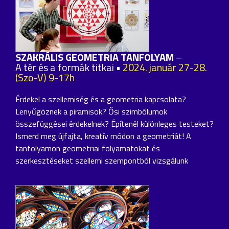
SZAKRÁLIS GEOMETRIA TANFOLYAM
–
A tér és a formák titkai •
2024. január 27-28.
(Szo-V) 9-17h
Érdekel a szellemiség és a geometria kapcsolata?
Lenyűgöznek a piramisok? Ősi szimbólumok
összefüggései érdekelnek? Építenél különleges testeket?
Ismerd meg újfajta, kreatív módon a geometriát! A
tanfolyamon geometriai folyamatokat és
szerkesztéseket szellemi szempontból vizsgálunk