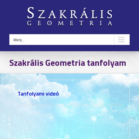
Kihagyás
Menj...
Szakrális Geometria tanfolyam
Tanfolyami videó