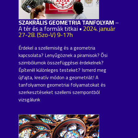
SZAKRÁLIS GEOMETRIA TANFOLYAM
–
A tér és a formák titkai •
2024. január
27-28. (Szo-V) 9-17h
Érdekel a szellemiség és a geometria
kapcsolata? Lenyűgöznek a piramisok? Ősi
szimbólumok összefüggései érdekelnek?
Építenél különleges testeket? Ismerd meg
újfajta, kreatív módon a geometriát! A
tanfolyamon geometriai folyamatokat és
szerkesztéseket szellemi szempontból
vizsgálunk