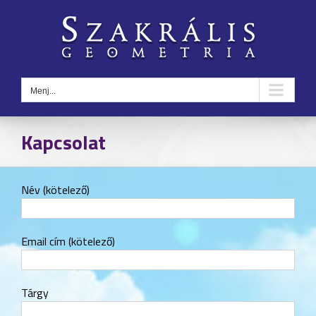
Kihagyás
Menj...
Kapcsolat
Név (kötelező)
Email cím (kötelező)
Tárgy