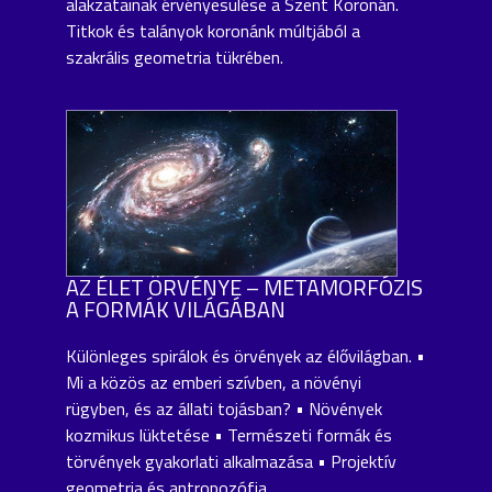
alakzatainak érvényesülése a Szent Koronán.
Titkok és talányok koronánk múltjából a
szakrális geometria tükrében.
AZ ÉLET ÖRVÉNYE – METAMORFÓZIS
A FORMÁK VILÁGÁBAN
Különleges spirálok és örvények az élővilágban. •
Mi a közös az emberi szívben, a növényi
rügyben, és az állati tojásban? • Növények
kozmikus lüktetése • Természeti formák és
törvények gyakorlati alkalmazása • Projektív
geometria és antropozófia