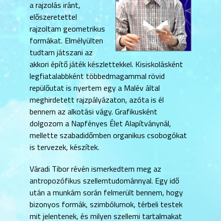
a rajzolás iránt,
előszeretettel
rajzoltam geometrikus
formákat. Elmélyülten
tudtam játszani az
akkori építő játék készlettekkel. Kisiskolásként
legfiatalabbként többedmagammal rövid
repülőutat is nyertem egy a Malév által
meghirdetett rajzpályázaton, azóta is él
bennem az alkotási vágy. Grafikusként
dolgozom a Napfényes Élet Alapítványnál,
mellette szabadidőmben organikus csobogókat
is tervezek, készítek.
Váradi Tibor révén ismerkedtem meg az
antropozófikus szellemtudománnyal. Egy idő
után a munkám során felmerült bennem, hogy
bizonyos formák, szimbólumok, térbeli testek
mit jelentenek, és milyen szellemi tartalmakat