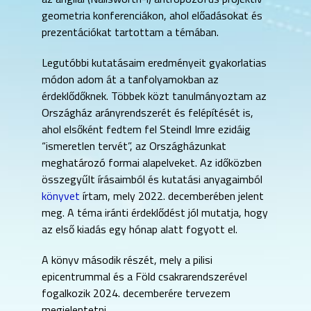
geometria konferenciákon, ahol előadásokat és
prezentációkat tartottam a témában.
Legutóbbi kutatásaim eredményeit gyakorlatias
módon adom át a tanfolyamokban az
érdeklődőknek. Többek közt tanulmányoztam az
Országház arányrendszerét és felépítését is,
ahol elsőként fedtem fel Steindl Imre ezidáig
“ismeretlen tervét”, az Országházunkat
meghatározó formai alapelveket. Az időközben
összegyűlt írásaimból és kutatási anyagaimból
könyvet
írtam, mely 2022. decemberében jelent
meg. A téma iránti érdeklődést jól mutatja, hogy
az első kiadás egy hónap alatt fogyott el.
A könyv második részét, mely a pilisi
epicentrummal és a Föld csakrarendszerével
fogalkozik 2024. decemberére tervezem
megjelentetni.