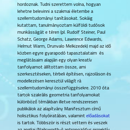
hordoznak. Tudni szerettem volna, hogyan
lehetne belevinni a szakmai életembe a
szellemtudományi tanításokat. Sokáig
kutattam, tanulmányoztam külföldi tudósok
munkásságát e téren (pl. Rudolf Steiner, Paul
Schatz, George Adams, Lawrence Edwards,
Helmut Warm, Drunvalo Melkizedek) majd az idő
közben egyre gyarapodó tapasztalataim és
meglátásaim alapján egy olyan kreatív
tanfolyamot állítottam össze, ami
szerkesztéseken, térbeli építésen, rajzoláson és
modellezésen keresztül világít rá
szellemtudományi összefüggésekre. 2010 óta
tartok szakrális geometria tanfolyamokat
különböző témákban illetve rendszeresen
publikálok az alapítvány Manifesztum című
holisztikus folyóiratában, valamint
előadásokat
is tartok. Többször is részt vettem és veszek
az angliai (Nailsworth-i) antropozófus projektív