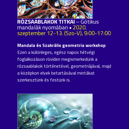
RÓZSAABLAKOK TITKAI
– Gótikus
mandalák nyomában •
2020.
szeptember 12-13. (Szo-V), 9:00-17:00
Mandala és Szakrális geometria workshop
Ezen a különleges, egész napos hétvégi
foglalkozáson röviden megismerkedünk a
rózsaablakok történetével, geometriájával, majd
a középkori elvek betartásával mintákat
szerkesztünk és festünk is.