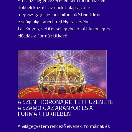
Amit az idegenvezetésen sem mondanak el!
Többek között az épület alaprajzát is
megvizsgáljuk és belepillantuk Steindl Imre
ezidáig alig ismert, rejtélyes tervébe…
Látványos, vetítéssel egybekötött különleges
előadás a formák titkairól.
A SZENT KORONA REJTETT ÜZENETE
A SZÁMOK, AZ ARÁNYOK ÉS A
FORMÁK TÜKRÉBEN
A világegyetem rendező elvének, formáinak és