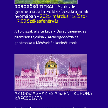
DOBOGÓKŐ TITKAI
– Szakrális
geometriával a Föld szívcsakrájának
nyomában •
2025. március 15. (Szo)
17:00 Székesfehérvár
A föld szakrális térképe • Ősi építmények és
piramisok tájolása • Archeogeodézia és
geotronika • Mérések és konkrétumok
AZ ORSZÁGHÁZ ÉS A SZENT KORONA
KAPCSOLATA