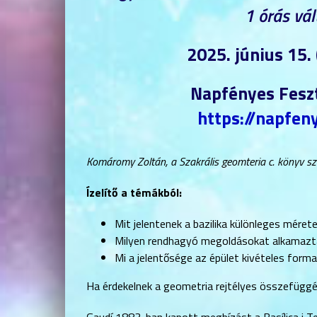
1 órás vál
2025. június 15.
Napfényes Feszt
https://napfeny
Komáromy Zoltán, a Szakrális geomteria c. könyv sz
Ízelítő a témákból:
Mit jelentenek a bazilika különleges mérete
Milyen rendhagyó megoldásokat alkamazta
Mi a jelentősége az épület kivételes form
Ha érdekelnek a geometria rejtélyes összefüggés