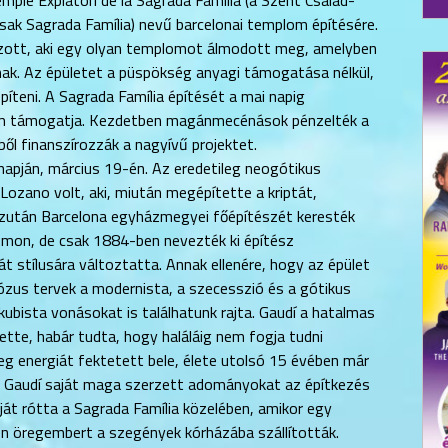
mple Expiatori de la Sagrada Família (a Szent Család-
sak Sagrada Família) nevű barcelonai templom építésére.
zott, aki egy olyan templomot álmodott meg, amelyben
k. Az épületet a püspökség anyagi támogatása nélkül,
teni. A Sagrada Família építését a mai napig
em támogatja. Kezdetben magánmecénások pénzelték a
l finanszírozzák a nagy­ívű projektet.
napján, március 19-én. Az eredetileg neogótikus
Lo­zano volt, aki, miután megépítette a kriptát,
ezután Barcelona egyházmegyei fő­épí­tészét keresték
mon, de csak 1884-ben nevezték ki építész
át stílusára változtatta. Annak ellenére, hogy az épület
iózus tervek a modernista, a szecesszió és a gótikus
 kubista vonásokat is találhatunk rajta. Gaudí a hatalmas
ette, habár tudta, hogy haláláig nem fogja tudni
eg energiát fektetett bele, élete utolsó 15 évében már
z, Gaudí saját maga szerzett adományokat az építkezés
át rótta a Sagrada Família közelében, amikor egy
en öregembert a szegények kórházába szállították.