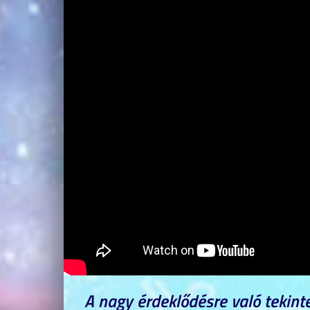
A nagy érdeklődésre való tekint