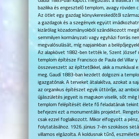
Gaudí 1883-ban kapott megbízást a Basílica i Te
bazilika és engesztelő templom, avagy röviden c
Az ötlet egy gazdag könyvkereskedőtől szárma
a gazdagok és a szegények együtt imádkozhatna
kizárólag közadományokból szándékozott megépí
semmilyen kormányzati vagy egyházi forrás n
megvalósulását, míg napjainkban a belépőjegyekbő
Az alapkövet 1882-ben tették le, Szent József 
templom építésze Francisco de Paula del Villar y 
összeveszett az építtetőkkel, akik a munkával 
meg. Gaudí 1883-ban kezdett dolgozni a templo
igazgatónak. A terveket átalakítva, azokat a saj
az organikus építészet egyik úttörője, az ambic
újjászületés jegyeit is magukon viselik, sőt még
templom felépítését élete fő feladatának tekint
befejezni ezt a monumentális projektet. Renget
csak ezzel foglalkozott. Mikor elfogyott a pén
folytatásához. 1926. június 7-én szokásos sétáj
villamos elgázolta. A koldusnak tűnő, eszméletl