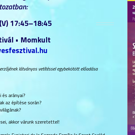
tozatban:
 (V) 17:45–18:45
ivál • Momkult
esfesztival.hu
erzőjének látványos vetítéssel egybekötött előadása
i és arányai?
k az építése során?
avilágának?
ei, akkor várunk szeretettel!