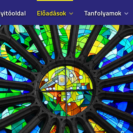
yitóoldal
Előadások
Tanfolyamok