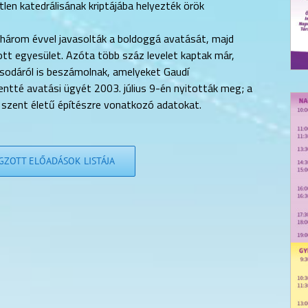
len katedrálisának kriptájába helyezték örök
n három évvel javasolták a boldoggá avatását, majd
zott egyesület. Azóta több száz levelet kaptak már,
sodáról is beszámolnak, amelyeket Gaudí
entté avatási ügyét 2003. július 9-én nyitották meg; a
a szent életű építészre vonatkozó adatokat.
ZOTT ELŐADÁSOK LISTÁJA