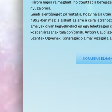
Három napra rá meghalt, holttesttét a befejezet
nyugalomra.
Gaudí jelentőségét jól mutatja, hogy halála utá
1992-ben meg is alakult az erre a célra létreho
amelyek olyan kegyelmekről és egy lehetséges c
közbenjárásának tulajdonítanak. Antoni Gaudí sz
Szentek Ügyei­nek Kongregációja már vizsgálja 
KORÁBBAN ELHANG