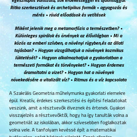
Ritka szerkesztések és archetipikus formák • agyagozás és
mérés • rövid előadások és vetítések
Miként jelenik meg a metamorfózis a természetben? •
Különleges spirálok és örvények az élővilágban • Mi a
közös az emberi szívben, a növényi rügyben,és az állati
tojásban? • Hogyan vizsgálhatjuk a növények kozmikus
lüktetését?
• Hogyan alkalmazhatjuk a gyakorlatban a
természeti formákat és törvényeket? • Hogyan érdemes
áramoltatni a vizet? • Hogyan hat a növények
növekedésére a vitalizált víz? • Ritmus és a víz kapcsolata
A Szakrális Geometria műhelymunka gyakorlati elemekre
épül. Kreatív, érdekes szerkesztési és építési feladatokat
veszünk, amit a résztvevők élveznek és értenek. Gyakori
visszajelzés a résztvevőktől, hogy ha így tanulták volna a
geometriát az iskolában, akkor szívesebben foglalkoztak
volna vele. A tanfolyam kevéssé épít a matematikai
tudásunkra, ezért bárkinek ajánlott. Ennek ellenére