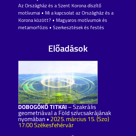
Az Országház és a Szent Korona díszítő
motívumai • Mi a kapcsolat az Országház és a
Korona között? • Magyaros motívumok és
metamorfózis • Szerkesztések és festés
Előadások
DOBOGÓKŐ TITKAI
– Szakrális
geometriával a Föld szívcsakrájának
nyomában •
2025. március 15. (Szo)
17:00 Székesfehérvár