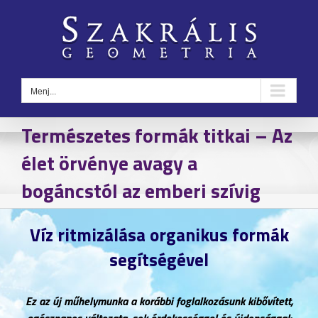
Kihagyás
Menj...
Természetes formák titkai – Az
élet örvénye avagy a
bogáncstól az emberi szívig
Víz ritmizálása organikus formák
segítségével
Ez az új műhelymunka a korábbi foglalkozásunk kibővített,
egésznapos változata, sok érdekességgel és újdonsággal: