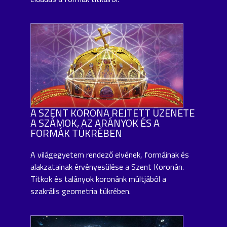
A SZENT KORONA REJTETT ÜZENETE
A SZÁMOK, AZ ARÁNYOK ÉS A
FORMÁK TÜKRÉBEN
A világegyetem rendező elvének, formáinak és
alakzatainak érvényesülése a Szent Koronán.
Titkok és talányok koronánk múltjából a
szakrális geometria tükrében.