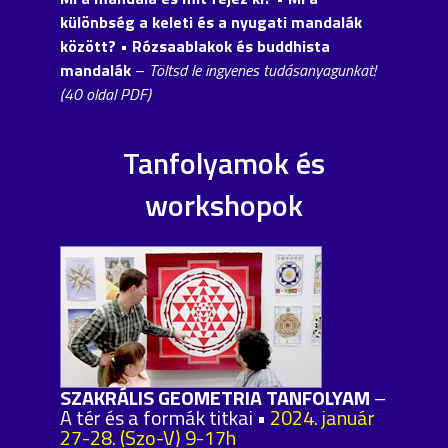
különbség a keleti és a nyugati mandalák
között?
• Rózsaablakok és buddhista
mandalák
–
Töltsd le ingyenes tudásanyagunkat!
(40 oldal PDF)
Tanfolyamok és
workshopok
SZAKRÁLIS GEOMETRIA TANFOLYAM
–
A tér és a formák titkai •
2024. január
27-28. (Szo-V) 9-17h