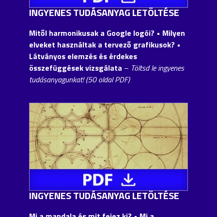
INGYENES TUDÁSANYAG LETÖLTÉSE
Mitől harmonikusak a Google logói?
• Milyen
elveket használtak a tervező grafikusok? •
Látványos elemzés és érdekes
összefüggések vizsgálata
–
Töltsd le ingyenes
tudásanyagunkat! (50 oldal PDF)
INGYENES TUDÁSANYAG LETÖLTÉSE
Mi a mandala és mit fejez ki? • Mi a