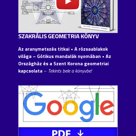
SZAKRÁLIS GEOMETRIA KÖNYV
Az aranymetszés titkai • A rózsaablakok
világa – Gótikus mandalák nyomában • Az
Országház és a Szent Korona geometriai
kapcsolata
–
Tekints bele a könyvbe!