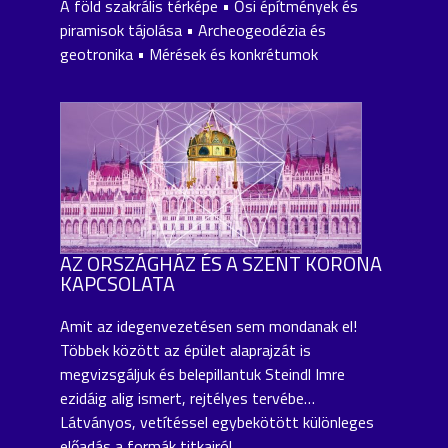
A föld szakrális térképe • Ősi építmények és
piramisok tájolása • Archeogeodézia és
geotronika • Mérések és konkrétumok
AZ ORSZÁGHÁZ ÉS A SZENT KORONA
KAPCSOLATA
Amit az idegenvezetésen sem mondanak el!
Többek között az épület alaprajzát is
megvizsgáljuk és belepillantuk Steindl Imre
ezidáig alig ismert, rejtélyes tervébe…
Látványos, vetítéssel egybekötött különleges
előadás a formák titkairól.