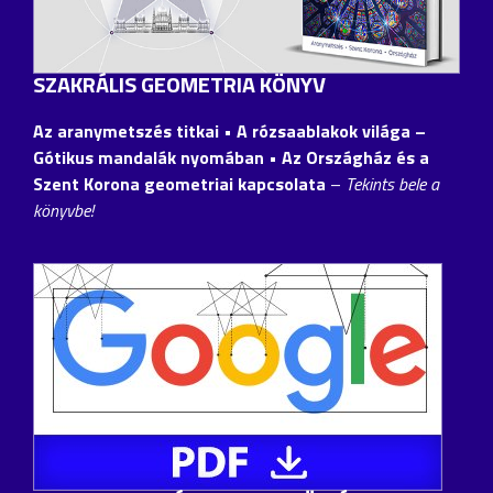
SZAKRÁLIS GEOMETRIA KÖNYV
Az aranymetszés titkai • A rózsaablakok világa –
Gótikus mandalák nyomában • Az Országház és a
Szent Korona geometriai kapcsolata
–
Tekints bele a
könyvbe!