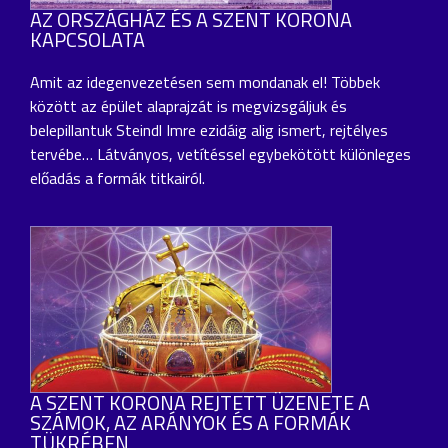
AZ ORSZÁGHÁZ ÉS A SZENT KORONA
KAPCSOLATA
Amit az idegenvezetésen sem mondanak el! Többek
között az épület alaprajzát is megvizsgáljuk és
belepillantuk Steindl Imre ezidáig alig ismert, rejtélyes
tervébe… Látványos, vetítéssel egybekötött különleges
előadás a formák titkairól.
A SZENT KORONA REJTETT ÜZENETE A
SZÁMOK, AZ ARÁNYOK ÉS A FORMÁK
TÜKRÉBEN