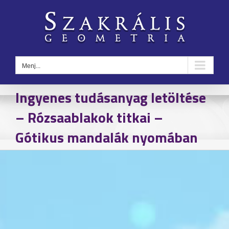
Kihagyás
Menj...
Ingyenes tudásanyag letöltése
– Rózsaablakok titkai –
Gótikus mandalák nyomában