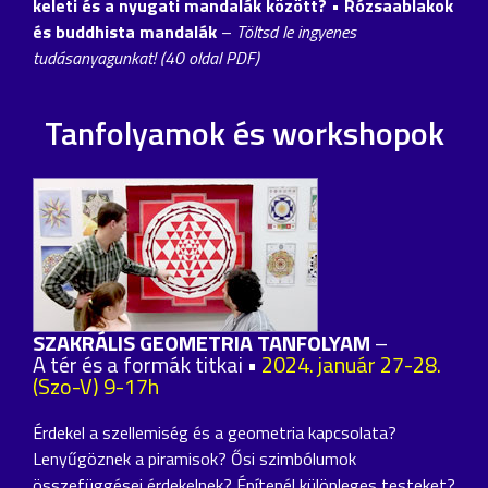
keleti és a nyugati mandalák között?
• Rózsaablakok
és buddhista mandalák
–
Töltsd le ingyenes
tudásanyagunkat! (40 oldal PDF)
Tanfolyamok és workshopok
SZAKRÁLIS GEOMETRIA TANFOLYAM
–
A tér és a formák titkai •
2024. január 27-28.
(Szo-V) 9-17h
Érdekel a szellemiség és a geometria kapcsolata?
Lenyűgöznek a piramisok? Ősi szimbólumok
összefüggései érdekelnek? Építenél különleges testeket?