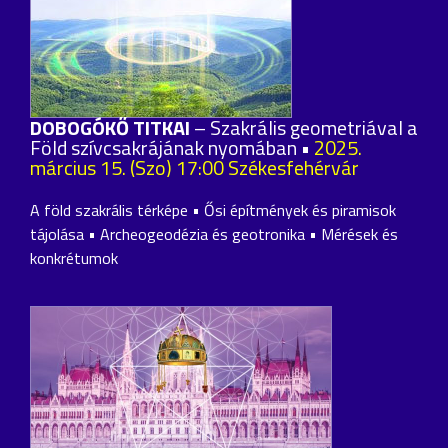
DOBOGÓKŐ TITKAI
– Szakrális geometriával a
Föld szívcsakrájának nyomában •
2025.
március 15. (Szo) 17:00 Székesfehérvár
A föld szakrális térképe • Ősi építmények és piramisok
tájolása • Archeogeodézia és geotronika • Mérések és
konkrétumok