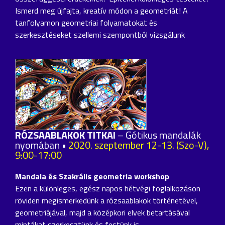
Ismerd meg újfajta, kreatív módon a geometriát! A
tanfolyamon geometriai folyamatokat és
szerkesztéseket szellemi szempontból vizsgálunk
RÓZSAABLAKOK TITKAI
– Gótikus mandalák
nyomában •
2020. szeptember 12-13. (Szo-V),
9:00-17:00
Mandala és Szakrális geometria workshop
Ezen a különleges, egész napos hétvégi foglalkozáson
röviden megismerkedünk a rózsaablakok történetével,
geometriájával, majd a középkori elvek betartásával
mintákat szerkesztünk és festünk is.