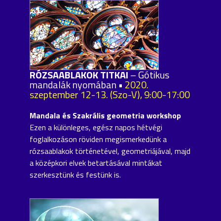
RÓZSAABLAKOK TITKAI
– Gótikus
mandalák nyomában •
2020.
szeptember 12-13. (Szo-V), 9:00-17:00
Mandala és Szakrális geometria workshop
Ezen a különleges, egész napos hétvégi
foglalkozáson röviden megismerkedünk a
rózsaablakok történetével, geometriájával, majd
a középkori elvek betartásával mintákat
szerkesztünk és festünk is.