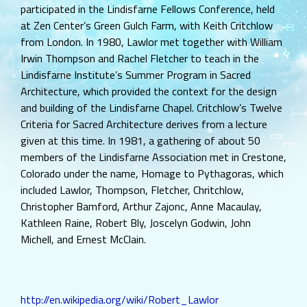
participated in the Lindisfarne Fellows Conference, held
at Zen Center’s Green Gulch Farm, with Keith Critchlow
from London. In 1980, Lawlor met together with William
Irwin Thompson and Rachel Fletcher to teach in the
Lindisfarne Institute’s Summer Program in Sacred
Architecture, which provided the context for the design
and building of the Lindisfarne Chapel. Critchlow’s Twelve
Criteria for Sacred Architecture derives from a lecture
given at this time. In 1981, a gathering of about 50
members of the Lindisfarne Association met in Crestone,
Colorado under the name, Homage to Pythagoras, which
included Lawlor, Thompson, Fletcher, Chritchlow,
Christopher Bamford, Arthur Zajonc, Anne Macaulay,
Kathleen Raine, Robert Bly, Joscelyn Godwin, John
Michell, and Ernest McClain.
http://en.wikipedia.org/wiki/Robert_Lawlor