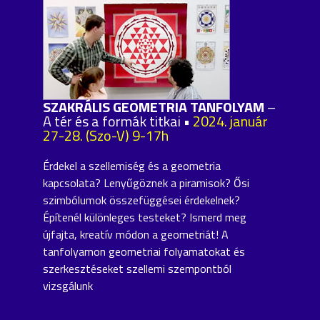
SZAKRÁLIS GEOMETRIA TANFOLYAM
–
A tér és a formák titkai •
2024. január
27-28. (Szo-V) 9-17h
Érdekel a szellemiség és a geometria
kapcsolata? Lenyűgöznek a piramisok? Ősi
szimbólumok összefüggései érdekelnek?
Építenél különleges testeket? Ismerd meg
újfajta, kreatív módon a geometriát! A
tanfolyamon geometriai folyamatokat és
szerkesztéseket szellemi szempontból
vizsgálunk