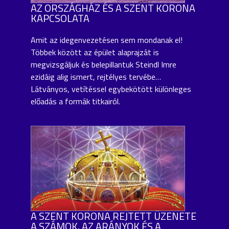
AZ ORSZÁGHÁZ ÉS A SZENT KORONA
KAPCSOLATA
Amit az idegenvezetésen sem mondanak el!
Többek között az épület alaprajzát is
megvizsgáljuk és belepillantuk Steindl Imre
ezidáig alig ismert, rejtélyes tervébe…
Látványos, vetítéssel egybekötött különleges
előadás a formák titkairól.
A SZENT KORONA REJTETT ÜZENETE
A SZÁMOK, AZ ARÁNYOK ÉS A