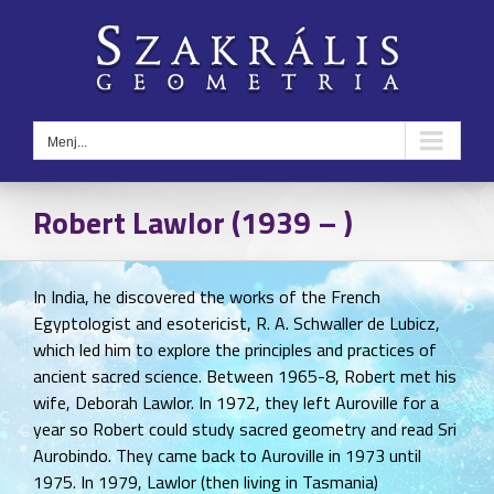
Kihagyás
Menj...
Robert Lawlor (1939 – )
In India, he discovered the works of the French
Egyptologist and esotericist, R. A. Schwaller de Lubicz,
which led him to explore the principles and practices of
ancient sacred science. Between 1965-8, Robert met his
wife, Deborah Lawlor. In 1972, they left Auroville for a
year so Robert could study sacred geometry and read Sri
Aurobindo. They came back to Auroville in 1973 until
1975. In 1979, Lawlor (then living in Tasmania)