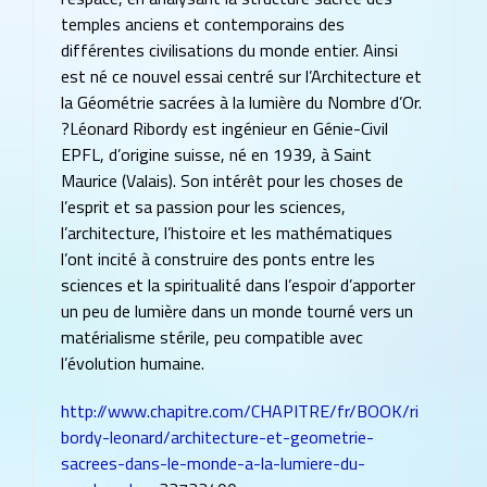
temples anciens et contemporains des
différentes civilisations du monde entier. Ainsi
est né ce nouvel essai centré sur l’Architecture et
la Géométrie sacrées à la lumière du Nombre d’Or.
?Léonard Ribordy est ingénieur en Génie-Civil
EPFL, d’origine suisse, né en 1939, à Saint
Maurice (Valais). Son intérêt pour les choses de
l’esprit et sa passion pour les sciences,
l’architecture, l’histoire et les mathématiques
l’ont incité à construire des ponts entre les
sciences et la spiritualité dans l’espoir d’apporter
un peu de lumière dans un monde tourné vers un
matérialisme stérile, peu compatible avec
l’évolution humaine.
http://www.chapitre.com/CHAPITRE/fr/BOOK/ri
bordy-leonard/architecture-et-geometrie-
sacrees-dans-le-monde-a-la-lumiere-du-