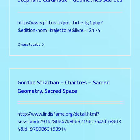
http://www.piktos.fr/prd_fiche-lg1.php?
&edition-nom=trajectoire&livre=12174
Olvass tovább
Gordon Strachan – Chartres – Sacred
Geometry, Sacred Space
http://www.lindisfarne.org/detail.html?
session=6291b280e47b8b632156c7a45f78903
4&id=9780863153914