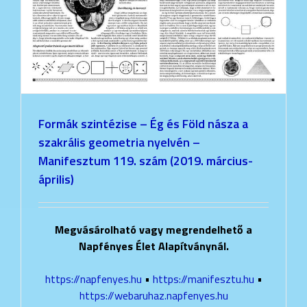
Formák szintézise – Ég és Föld násza a
szakrális geometria nyelvén –
Manifesztum 119. szám (2019. március-
április)
Megvásárolható vagy megrendelhető a
Napfényes Élet Alapítványnál.
https://napfenyes.hu
•
https://manifesztu.hu
•
https://webaruhaz.napfenyes.hu