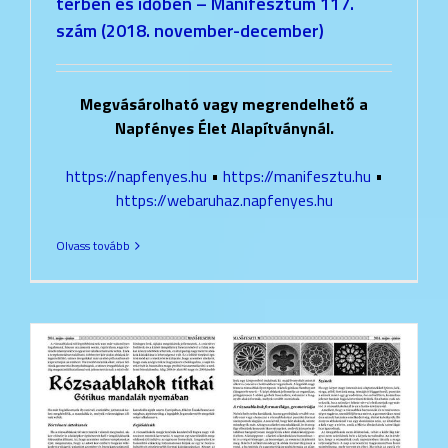
térben és időben – Manifesztum 117.
szám (2018. november-december)
Megvásárolható vagy megrendelhető a
Napfényes Élet Alapítványnál.
https://napfenyes.hu
•
https://manifesztu.hu
•
https://webaruhaz.napfenyes.hu
Olvass tovább