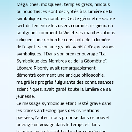
Mégalithes, mosquées, temples grecs, hindous
ou bouddhistes sont décryptés à la lumière de la
symbolique des nombres. Cette géométrie sacrée
sert de lien entre les divers courants religieux, en
soulignant comment la Vie et ses manifestations
indiquent une recherche constante de la lumière
de l’esprit, selon une grande variété d’expressions
symboliques. ?Dans son premier ouvrage “La
Symbolique des Nombres et de la Géométrie”,
Léonard Ribordy avait remarquablement
démontré comment une antique philosophie,
malgré les progrès fulgurants des connaissances
scientifiques, avait gardé toute la lumière de sa
jeunesse.
Ce message symbolique étant resté gravé dans
les traces archéologiques des civilisations
passées, l’auteur nous propose dans ce nouvel
ouvrage un voyage dans le temps et dans
l’espace, en analysant la structure sacrée des