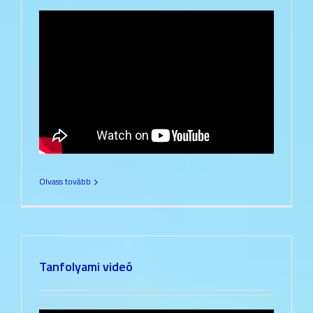
Olvass tovább
Tanfolyami videó