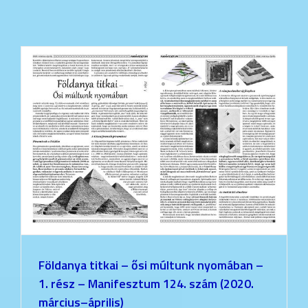
Földanya titkai – ősi múltunk nyomában –
1. rész – Manifesztum 124. szám (2020.
március–április)