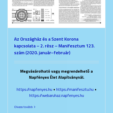
Az Országház és a Szent Korona
kapcsolata – 2. rész – Manifesztum 123.
szám (2020. január–február)
Megvásárolható vagy megrendelhető a
Napfényes Élet Alapítványnál.
https://napfenyes.hu
•
https://manifesztu.hu
•
https://webaruhaz.napfenyes.hu
Olvass tovább