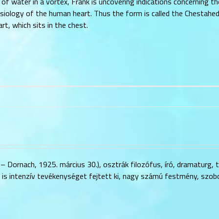
 water in a vortex, Frank is uncovering indications concerning th
siology of the human heart. Thus the form is called the Chestahed
t, which sits in the chest.
 – Dornach, 1925. március 30.), osztrák filozófus, író, dramaturg, 
is intenzív tevékenységet fejtett ki, nagy számú festmény, szobo