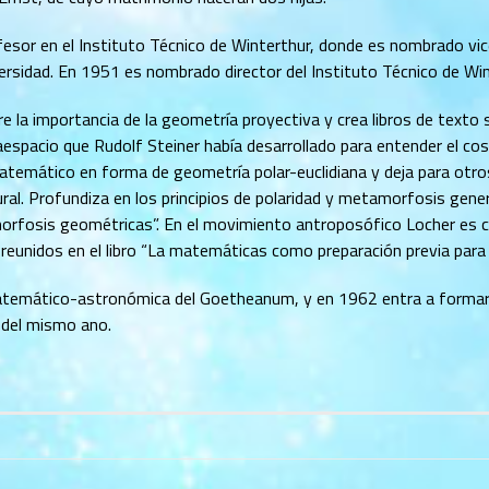
fesor en el Instituto Técnico de Winterthur, donde es nombrado vic
sidad. En 1951 es nombrado director del Instituto Técnico de Win
re la importancia de la geometría proyectiva y crea libros de texto
aespacio que Rudolf Steiner había desarrollado para entender el c
atemático en forma de geometría polar-euclidiana y deja para otros
ural. Profundiza en los principios de polaridad y metamorfosis gen
orfosis geométricas”. En el movimiento antroposófico Locher es 
nidos en el libro “La matemáticas como preparación previa para el
atemático-astronómica del Goetheanum, y en 1962 entra a formar pa
 del mismo ano.