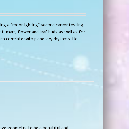
wing a “moonlighting” second career testing
of many flower and leaf buds as well as for
ch correlate with planetary rhythms. He
ective geometry to be a beautiful and