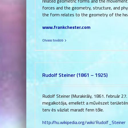
related geometric forms and the movement of
forces and the geometry, structure, and phy
the form relates to the geometry of the hear
www.frankchester.com
Olvass tovább
Rudolf Steiner (1861 – 1925)
Rudolf Steiner (Murakirály, 1861. február 27.
megalkotója, emellett a művészet területén 
terv és vázlat maradt fenn tőle.
http://hu.wikipedia.org/wiki/Rudolf_Steiner