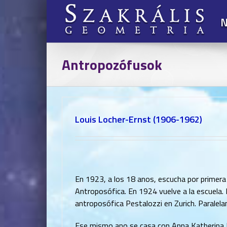
Kihagyás
N
Antropozófusok
Louis Locher-Ernst (1906-1962)
En 1923, a los 18 anos, escucha por primera
Antroposófica. En 1924 vuelve a la escuela.
antroposófica Pestalozzi en Zurich. Paralel
Ese mismo ano se casa con Anna Katherina E