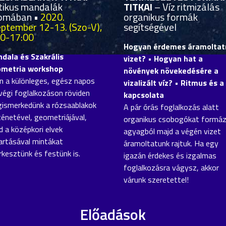
tikus mandalák
TITKAI
– Víz ritmizálás
omában •
2020.
organikus formák
eptember 12-13. (Szo-V),
segítségével
00-17:00
Hogyan érdemes áramoltatn
dala és Szakrális
vizet? • Hogyan hat a
metria workshop
növények növekedésére a
n a különleges, egész napos
vizalizált víz? • Ritmus és a 
végi foglalkozáson röviden
kapcsolata
ismerkedünk a rózsaablakok
A pár órás foglalkozás alatt
ténetével, geometriájával,
organikus csobogókat formá
d a középkori elvek
agyagból majd a végén vizet
artásával mintákat
áramoltatunk rajtuk. Ha egy
rkesztünk és festünk is.
igazán érdekes és izgalmas
foglalkozásra vágysz, akkor
várunk szeretettel!
Előadások