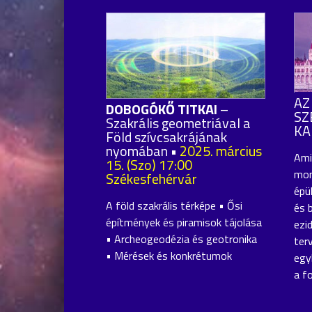
AZ
DOBOGÓKŐ TITKAI
–
SZ
Szakrális geometriával a
KA
Föld szívcsakrájának
nyomában •
2025. március
Ami
15. (Szo) 17:00
mon
Székesfehérvár
épü
A föld szakrális térképe • Ősi
és 
építmények és piramisok tájolása
ezid
• Archeogeodézia és geotronika
ter
• Mérések és konkrétumok
egy
a fo