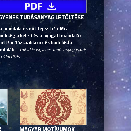
GYENES TUDÁSANYAG LETÖLTÉSE
a mandala és mit fejez ki? • Mi a
önbség a keleti és a nyugati mandalák
zött?
• Rózsaablakok és buddhista
ndalák
–
Töltsd le ingyenes tudásanyagunkat!
 oldal PDF)
K
MAGYAR MOTÍVUMOK