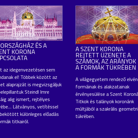
 ORSZÁGHÁZ ÉS A
A SZENT KORONA
ENT KORONA
REJTETT ÜZENETE A
PCSOLATA
SZÁMOK, AZ ARÁNYOK 
A FORMÁK TÜKRÉBEN
t az idegenvezetésen sem
danak el! Többek között az
A világegyetem rendező elvén
let alaprajzát is megvizsgáljuk
formáinak és alakzatainak
belepillantuk Steindl Imre
érvényesülése a Szent Koroná
áig alig ismert, rejtélyes
Titkok és talányok koronánk
vébe… Látványos, vetítéssel
múltjából a szakrális geometr
bekötött különleges előadás
tükrében.
rmák titkairól.