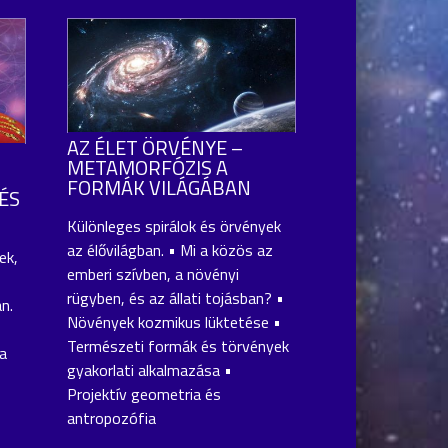
AZ ÉLET ÖRVÉNYE –
METAMORFÓZIS A
FORMÁK VILÁGÁBAN
ÉS
Különleges spirálok és örvények
az élővilágban. • Mi a közös az
ek,
emberi szívben, a növényi
rügyben, és az állati tojásban? •
n.
Növények kozmikus lüktetése •
Természeti formák és törvények
ia
gyakorlati alkalmazása •
Projektív geometria és
antropozófia