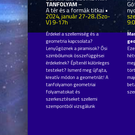
TANFOLYAM
–
Gó
A tér és a formák titkai •
ny
2024. január 27-28. (Szo-
sz
V) 9-17h
9:
Érdekel a szellemiség és a
Man
geometria kapcsolata?
geo
Lenyűgöznek a piramisok? Ősi
Eze
szimbólumok összefüggései
hét
érdekelnek? Építenél különleges
meg
testeket? Ismerd meg újfajta,
tör
kreatív módon a geometriát! A
maj
tanfolyamon geometriai
bet
folyamatokat és
sze
szerkesztéseket szellemi
szempontból vizsgálunk