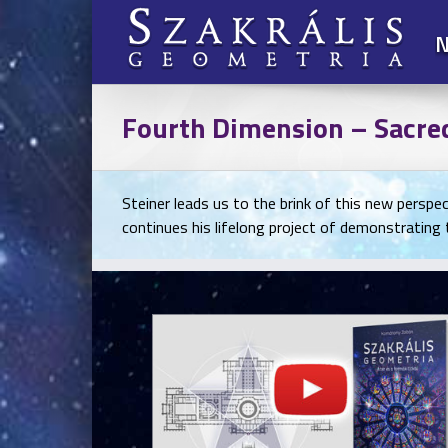
Kihagyás
N
Fourth Dimension – Sacre
Steiner leads us to the brink of this new perspe
continues his lifelong project of demonstrating t