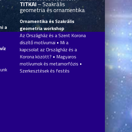
TITKAI
– Szakrális
geometria és ornamentika
Ornamentika és Szakrális
i a
geometria workshop
Az Országház és a Szent Korona
díszítő motívumai • Mi a
víz
kapcsolat az Országház és a
Korona között? • Magyaros
motívumok és metamorfózis •
zunk
Szerkesztések és festés