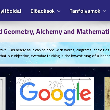
yitóoldal
Előadások
Tanfolyamok
d Geometry, Alchemy and Mathematic
ctive – as nearly as it can be done with words, diagrams, analogies
hat our objective, everyday thinking is the lowest rung of a ladder t