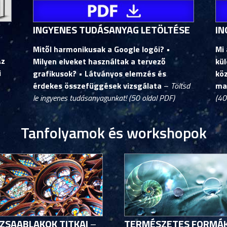
INGYENES TUDÁSANYAG LETÖLTÉSE
IN
Mitől harmonikusak a Google logói?
•
Mi 
Az
Milyen elveket használtak a tervező
kül
i
grafikusok? • Látványos elemzés és
kö
érdekes összefüggések vizsgálata
–
Töltsd
ma
le ingyenes tudásanyagunkat! (50 oldal PDF)
(40
Tanfolyamok és workshopok
ZSAABLAKOK TITKAI
–
TERMÉSZETES FORMÁ