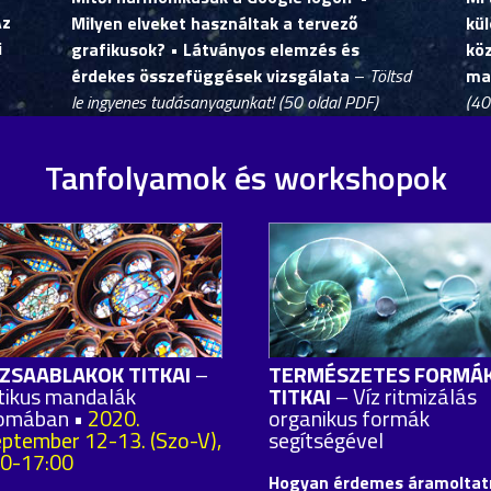
Az
Milyen elveket használtak a tervező
kül
i
grafikusok? • Látványos elemzés és
kö
érdekes összefüggések vizsgálata
–
Töltsd
ma
le ingyenes tudásanyagunkat! (50 oldal PDF)
(40
Tanfolyamok és workshopok
ZSAABLAKOK TITKAI
–
TERMÉSZETES FORMÁ
tikus mandalák
TITKAI
– Víz ritmizálás
omában •
2020.
organikus formák
eptember 12-13. (Szo-V),
segítségével
00-17:00
Hogyan érdemes áramoltatn