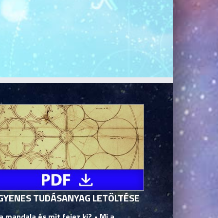
GYENES TUDÁSANYAG LETÖLTÉSE
a mandala és mit fejez ki? • Mi a