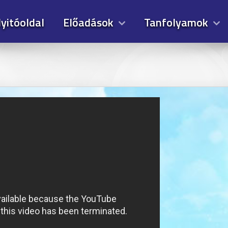
yitóoldal
Előadások
Tanfolyamok