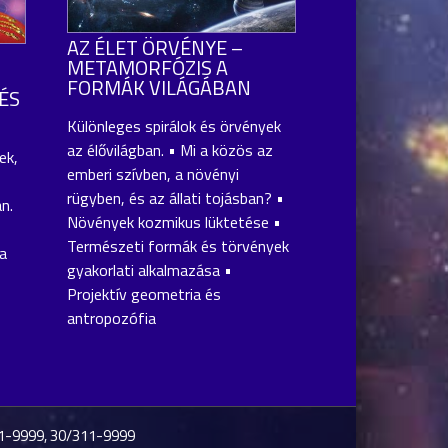
AZ ÉLET ÖRVÉNYE –
METAMORFÓZIS A
FORMÁK VILÁGÁBAN
ÉS
Különleges spirálok és örvények
az élővilágban. • Mi a közös az
ek,
emberi szívben, a növényi
rügyben, és az állati tojásban? •
n.
Növények kozmikus lüktetése •
Természeti formák és törvények
ia
gyakorlati alkalmazása •
Projektív geometria és
antropozófia
1-9999, 30/311-9999