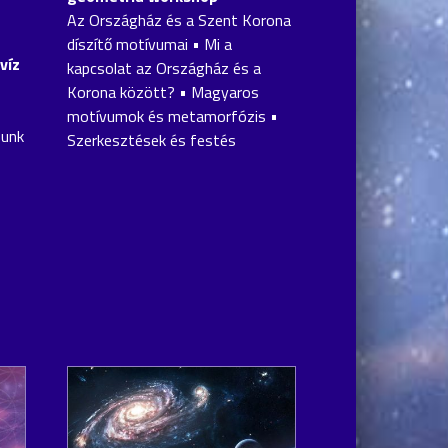
Az Országház és a Szent Korona
díszítő motívumai • Mi a
víz
kapcsolat az Országház és a
Korona között? • Magyaros
motívumok és metamorfózis •
zunk
Szerkesztések és festés