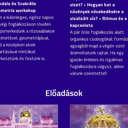
dala és Szakrális
vizet? • Hogyan hat a
metria workshop
növények növekedésére a
n a különleges, egész napos
vizalizált víz? • Ritmus és a 
végi foglalkozáson röviden
kapcsolata
ismerkedünk a rózsaablakok
A pár órás foglalkozás alatt
ténetével, geometriájával,
organikus csobogókat formá
d a középkori elvek
agyagból majd a végén vizet
artásával mintákat
áramoltatunk rajtuk. Ha egy
rkesztünk és festünk is.
igazán érdekes és izgalmas
foglalkozásra vágysz, akkor
várunk szeretettel!
Előadások