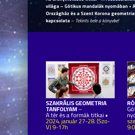
világa – Gótikus mandalák nyomában • 
Országház és a Szent Korona geometria
kapcsolata
–
Tekints bele a könyvbe!
SZAKRÁLIS GEOMETRIA
RÓ
TANFOLYAM
–
Gó
A tér és a formák titkai •
ny
2024. január 27-28. (Szo-
sz
V) 9-17h
9: