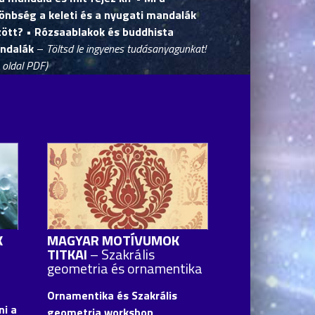
önbség a keleti és a nyugati mandalák
zött?
• Rózsaablakok és buddhista
ndalák
–
Töltsd le ingyenes tudásanyagunkat!
 oldal PDF)
K
MAGYAR MOTÍVUMOK
TITKAI
– Szakrális
geometria és ornamentika
Ornamentika és Szakrális
i a
geometria workshop