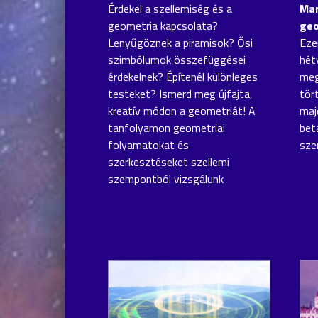
Érdekel a szellemiség és a
Man
geometria kapcsolata?
geo
Lenyűgöznek a piramisok? Ősi
Eze
szimbólumok összefüggései
hét
érdekelnek? Építenél különleges
meg
testeket? Ismerd meg újfajta,
tör
kreatív módon a geometriát! A
maj
tanfolyamon geometriai
bet
folyamatokat és
sze
szerkesztéseket szellemi
szempontból vizsgálunk