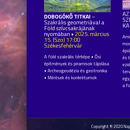
AZ
DOBOGÓKŐ TITKAI
–
SZ
Szakrális geometriával a
KA
Föld szívcsakrájának
nyomában •
2025. március
Ami
15. (Szo) 17:00
mon
Székesfehérvár
épü
A föld szakrális térképe • Ősi
és 
építmények és piramisok tájolása
ezid
• Archeogeodézia és geotronika
ter
• Mérések és konkrétumok
egy
a fo
Copyright © 2020 Nap