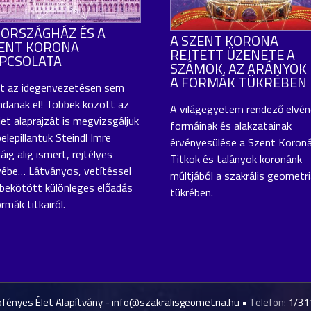
 ORSZÁGHÁZ ÉS A
A SZENT KORONA
ENT KORONA
REJTETT ÜZENETE A
PCSOLATA
SZÁMOK, AZ ARÁNYOK 
A FORMÁK TÜKRÉBEN
t az idegenvezetésen sem
danak el! Többek között az
A világegyetem rendező elvén
let alaprajzát is megvizsgáljuk
formáinak és alakzatainak
belepillantuk Steindl Imre
érvényesülése a Szent Koroná
áig alig ismert, rejtélyes
Titkok és talányok koronánk
vébe… Látványos, vetítéssel
múltjából a szakrális geometr
bekötött különleges előadás
tükrében.
rmák titkairól.
fényes Élet Alapítvány -
info@szakralisgeometria.hu
•
Telefon:
1/31