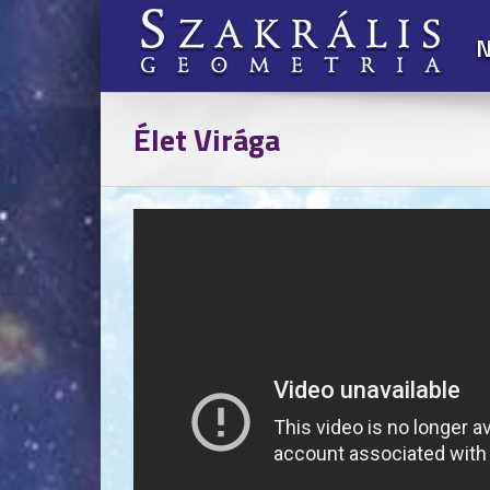
Kihagyás
N
Élet Virága