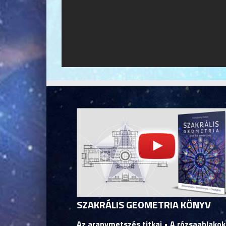
SZAKRÁLIS GEOMETRIA KÖNYV
Az aranymetszés titkai • A rózsaablakok