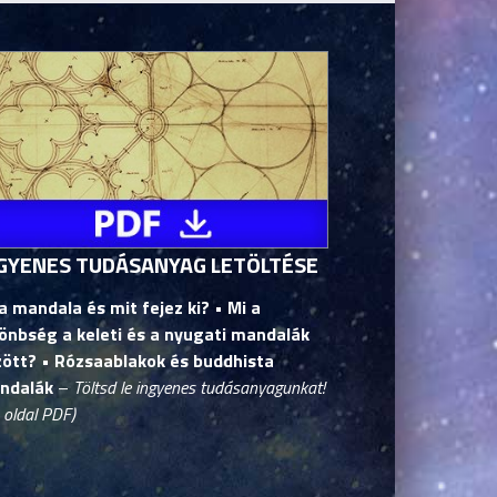
GYENES TUDÁSANYAG LETÖLTÉSE
a mandala és mit fejez ki? • Mi a
önbség a keleti és a nyugati mandalák
zött?
• Rózsaablakok és buddhista
ndalák
–
Töltsd le ingyenes tudásanyagunkat!
 oldal PDF)