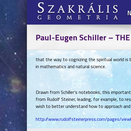
Kihagyás
N
Paul-Eugen Schiller – THE
that the way to cognizing the spiritual world is
in mathematics and natural science.
Drawn from Schiller’s notebooks, this important
from Rudolf Steiner, leading, for example, to r
wish to better understand how to approach and p
http://www.rudolfsteinerpress.com/pages/vi