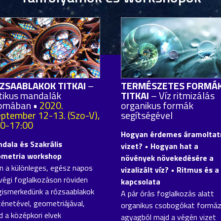
ZSAABLAKOK TITKAI
–
TERMÉSZETES FORMÁ
tikus mandalák
TITKAI
– Víz ritmizálás
omában •
2020.
organikus formák
eptember 12-13. (Szo-V),
segítségével
00-17:00
Hogyan érdemes áramoltatn
dala és Szakrális
vizet? • Hogyan hat a
metria workshop
növények növekedésére a
n a különleges, egész napos
vizalizált víz? • Ritmus és a 
végi foglalkozáson röviden
kapcsolata
ismerkedünk a rózsaablakok
A pár órás foglalkozás alatt
ténetével, geometriájával,
organikus csobogókat formá
d a középkori elvek
agyagból majd a végén vizet