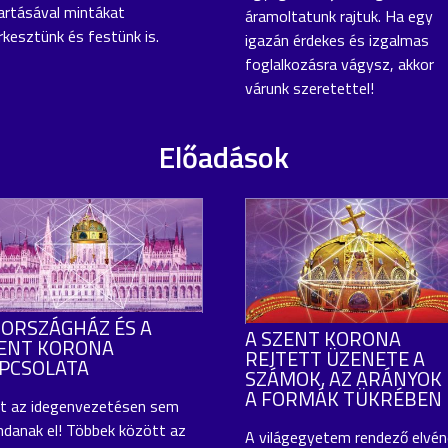
artásával mintákat
áramoltatunk rajtuk. Ha egy
rkesztünk és festünk is.
igazán érdekes és izgalmas
foglalkozásra vágysz, akkor
várunk szeretettel!
Előadások
 ORSZÁGHÁZ ÉS A
A SZENT KORONA
ENT KORONA
REJTETT ÜZENETE A
PCSOLATA
SZÁMOK, AZ ARÁNYOK 
A FORMÁK TÜKRÉBEN
t az idegenvezetésen sem
danak el! Többek között az
A világegyetem rendező elvén