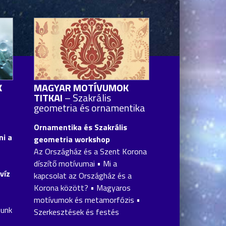
K
MAGYAR MOTÍVUMOK
TITKAI
– Szakrális
geometria és ornamentika
Ornamentika és Szakrális
i a
geometria workshop
Az Országház és a Szent Korona
díszítő motívumai • Mi a
víz
kapcsolat az Országház és a
Korona között? • Magyaros
motívumok és metamorfózis •
zunk
Szerkesztések és festés