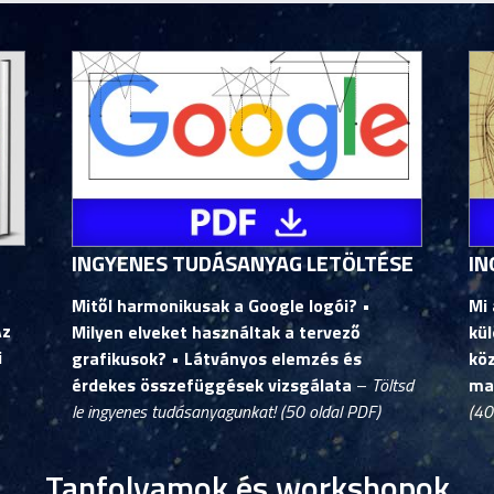
INGYENES TUDÁSANYAG LETÖLTÉSE
IN
Mitől harmonikusak a Google logói?
•
Mi 
Az
Milyen elveket használtak a tervező
kül
i
grafikusok? • Látványos elemzés és
kö
érdekes összefüggések vizsgálata
–
Töltsd
ma
le ingyenes tudásanyagunkat! (50 oldal PDF)
(40
Tanfolyamok és workshopok