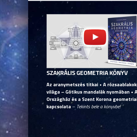
SZAKRÁLIS GEOMETRIA KÖNYV
Az aranymetszés titkai • A rózsaablakok
világa – Gótikus mandalák nyomában • 
Országház és a Szent Korona geometria
kapcsolata
–
Tekints bele a könyvbe!