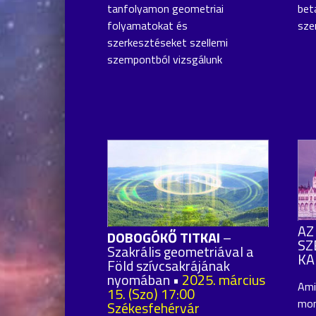
tanfolyamon geometriai
bet
folyamatokat és
sze
szerkesztéseket szellemi
szempontból vizsgálunk
AZ
DOBOGÓKŐ TITKAI
–
SZ
Szakrális geometriával a
KA
Föld szívcsakrájának
nyomában •
2025. március
Ami
15. (Szo) 17:00
mon
Székesfehérvár