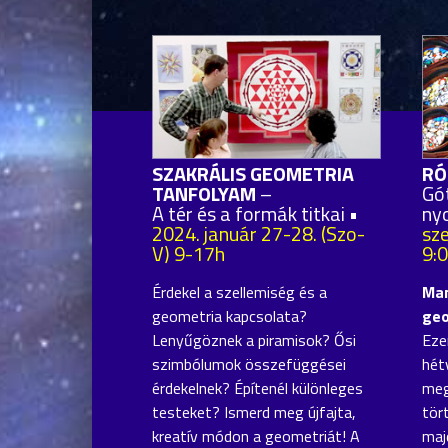
SZAKRÁLIS GEOMETRIA
RÓ
TANFOLYAM
–
Gó
A tér és a formák titkai •
ny
2024. január 27-28. (Szo-
sz
V) 9-17h
9:
Érdekel a szellemiség és a
Man
geometria kapcsolata?
geo
Lenyűgöznek a piramisok? Ősi
Eze
szimbólumok összefüggései
hét
érdekelnek? Építenél különleges
meg
testeket? Ismerd meg újfajta,
tör
kreatív módon a geometriát! A
maj