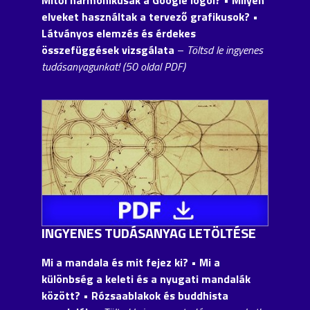
elveket használtak a tervező grafikusok? •
Látványos elemzés és érdekes
összefüggések vizsgálata
–
Töltsd le ingyenes
tudásanyagunkat! (50 oldal PDF)
INGYENES TUDÁSANYAG LETÖLTÉSE
Mi a mandala és mit fejez ki? • Mi a
különbség a keleti és a nyugati mandalák
között?
• Rózsaablakok és buddhista