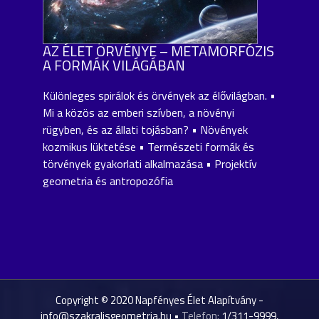
AZ ÉLET ÖRVÉNYE – METAMORFÓZIS
A FORMÁK VILÁGÁBAN
Különleges spirálok és örvények az élővilágban. •
Mi a közös az emberi szívben, a növényi
rügyben, és az állati tojásban? • Növények
kozmikus lüktetése • Természeti formák és
törvények gyakorlati alkalmazása • Projektív
geometria és antropozófia
Copyright © 2020 Napfényes Élet Alapítvány -
info@szakralisgeometria.hu
•
Telefon:
1/311-9999,