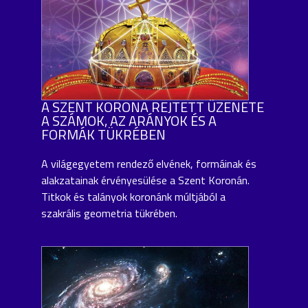
A SZENT KORONA REJTETT ÜZENETE
A SZÁMOK, AZ ARÁNYOK ÉS A
FORMÁK TÜKRÉBEN
A világegyetem rendező elvének, formáinak és
alakzatainak érvényesülése a Szent Koronán.
Titkok és talányok koronánk múltjából a
szakrális geometria tükrében.