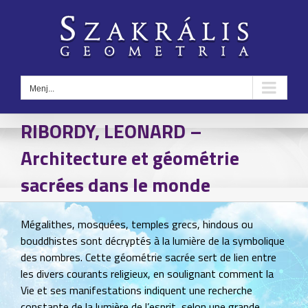
Kihagyás
Menj...
RIBORDY, LEONARD –
Architecture et géométrie
sacrées dans le monde
Mégalithes, mosquées, temples grecs, hindous ou
bouddhistes sont décryptés à la lumière de la symbolique
des nombres. Cette géométrie sacrée sert de lien entre
les divers courants religieux, en soulignant comment la
Vie et ses manifestations indiquent une recherche
constante de la lumière de l’esprit, selon une grande