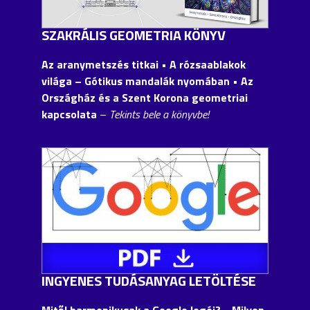
SZAKRÁLIS GEOMETRIA KÖNYV
Az aranymetszés titkai • A rózsaablakok
világa – Gótikus mandalák nyomában • Az
Országház és a Szent Korona geometriai
kapcsolata
–
Tekints bele a könyvbe!
INGYENES TUDÁSANYAG LETÖLTÉSE
Mitől harmonikusak a Google logói?
• Milyen