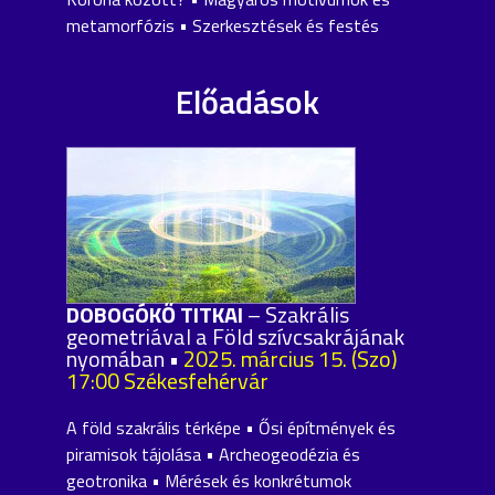
metamorfózis • Szerkesztések és festés
Előadások
DOBOGÓKŐ TITKAI
– Szakrális
geometriával a Föld szívcsakrájának
nyomában •
2025. március 15. (Szo)
17:00 Székesfehérvár
A föld szakrális térképe • Ősi építmények és
piramisok tájolása • Archeogeodézia és
geotronika • Mérések és konkrétumok