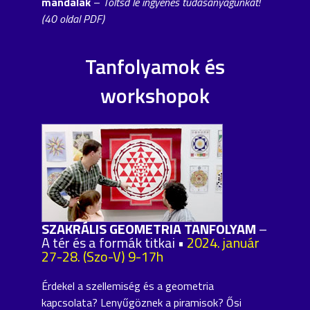
mandalák
–
Töltsd le ingyenes tudásanyagunkat!
(40 oldal PDF)
Tanfolyamok és
workshopok
SZAKRÁLIS GEOMETRIA TANFOLYAM
–
A tér és a formák titkai •
2024. január
27-28. (Szo-V) 9-17h
Érdekel a szellemiség és a geometria
kapcsolata? Lenyűgöznek a piramisok? Ősi