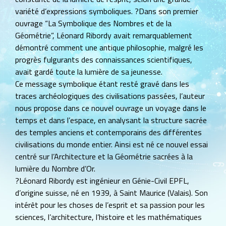
variété d’expressions symboliques. ?Dans son premier
ouvrage “La Symbolique des Nombres et de la
Géométrie”, Léonard Ribordy avait remarquablement
démontré comment une antique philosophie, malgré les
progrès fulgurants des connaissances scientifiques,
avait gardé toute la lumière de sa jeunesse.
Ce message symbolique étant resté gravé dans les
traces archéologiques des civilisations passées, l’auteur
nous propose dans ce nouvel ouvrage un voyage dans le
temps et dans l’espace, en analysant la structure sacrée
des temples anciens et contemporains des différentes
civilisations du monde entier. Ainsi est né ce nouvel essai
centré sur l’Architecture et la Géométrie sacrées à la
lumière du Nombre d’Or.
?Léonard Ribordy est ingénieur en Génie-Civil EPFL,
d’origine suisse, né en 1939, à Saint Maurice (Valais). Son
intérêt pour les choses de l’esprit et sa passion pour les
sciences, l’architecture, l’histoire et les mathématiques