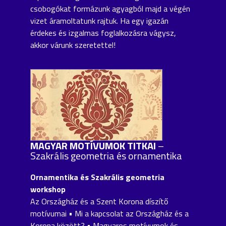
csobogókat formázunk agyagból majd a végén
vizet áramoltatunk rajtuk. Ha egy igazán
érdekes és izgalmas foglalkozásra vágysz,
akkor várunk szeretettel!
MAGYAR MOTÍVUMOK TITKAI
–
Szakrális geometria és ornamentika
Ornamentika és Szakrális geometria
workshop
Az Országház és a Szent Korona díszítő
motívumai • Mi a kapcsolat az Országház és a
Korona között? • Magyaros motívumok és